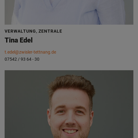
VERWALTUNG, ZENTRALE
Tina Edel
t.edel@zwisler-tettnang.de
07542 / 93 64 - 30